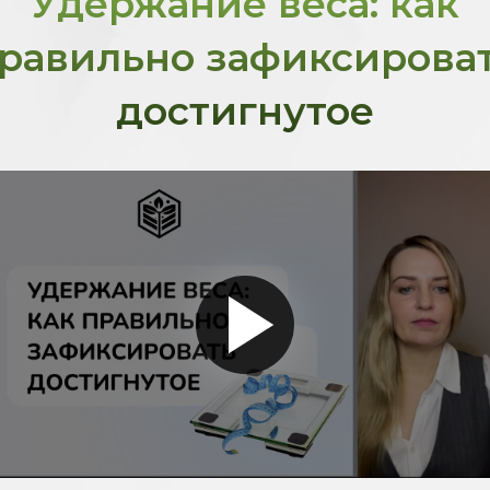
Удержание веса: как
равильно зафиксирова
достигнутое