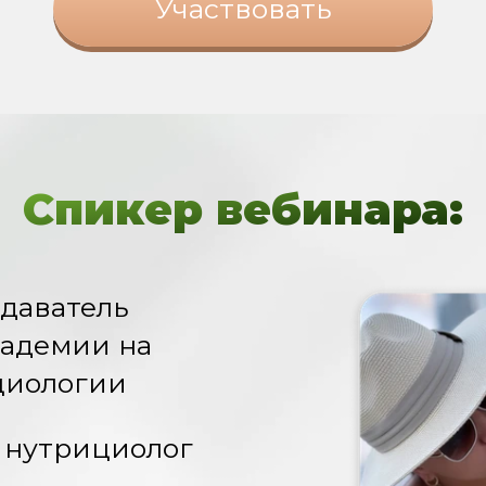
Участвовать
Спикер вебинара:
даватель
кадемии на
циологии
нутрициолог