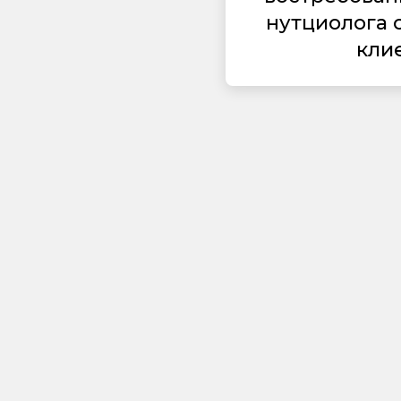
нутциолога 
кли