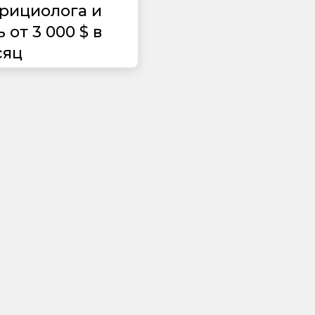
трициолога и
 от 3 000 $ в
сяц