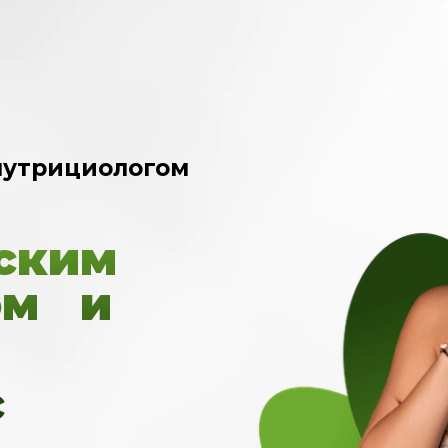
нутрициологом
тским
ом и
ть
с