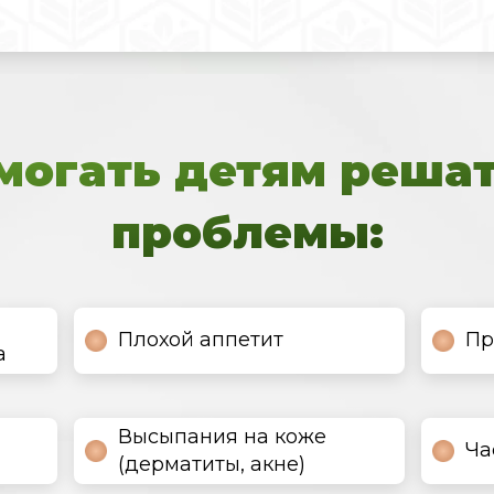
омогать детям реша
проблемы:
Плохой аппетит
Пр
а
Высыпания на коже
Ча
(дерматиты, акне)