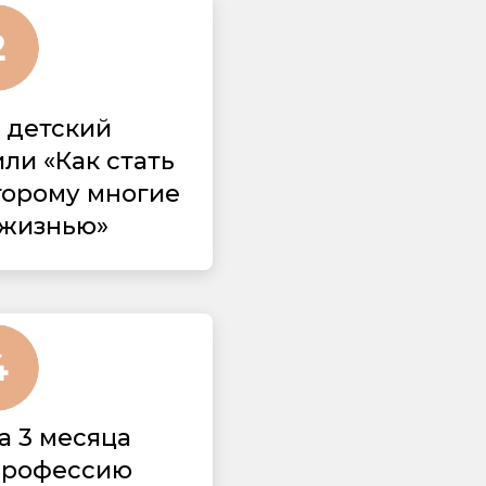
й детский
ли «Как стать
торому многие
 жизнью»
за 3 месяца
профессию