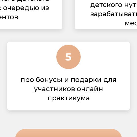
детского ну
с очередью из
зарабатывать
ентов
ме
про бонусы и подарки для
участников онлайн
практикума