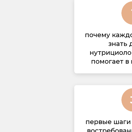
почему кажд
знать 
нутрициолог
помогает в
первые шаги 
востребован