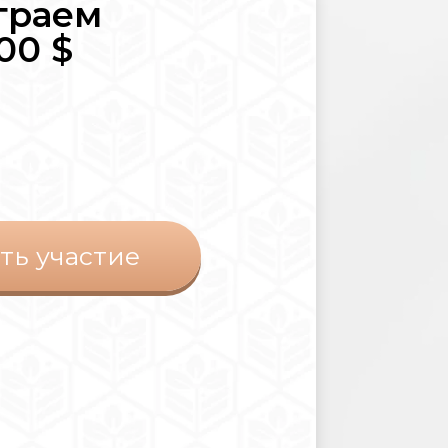
граем
00 $
ть участие