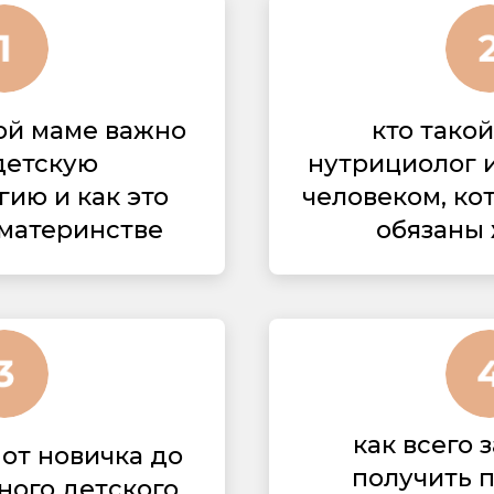
ой маме важно
кто тако
детскую
нутрициолог и
ию и как это
человеком, ко
 материнстве
обязаны
как всего 
от новичка до
получить 
ного детcкого