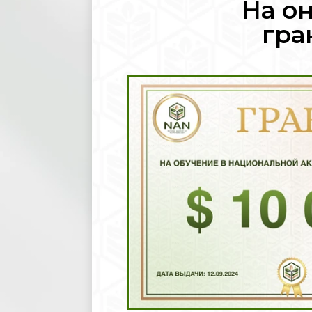
На о
гра